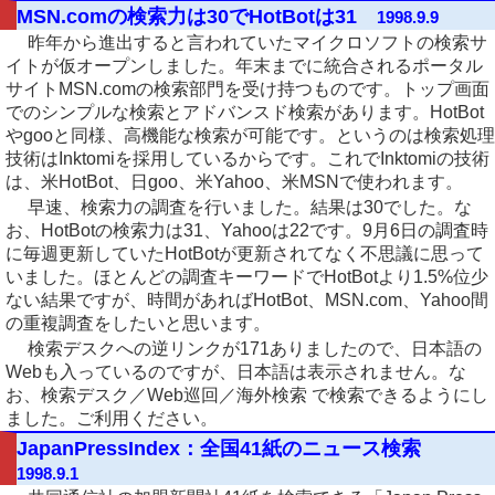
MSN.comの検索力は30でHotBotは31
1998.9.9
昨年から進出すると言われていたマイクロソフトの検索サ
イトが仮オープンしました。年末までに統合されるポータル
サイトMSN.comの検索部門を受け持つものです。トップ画面
でのシンプルな検索とアドバンスド検索があります。HotBot
やgooと同様、高機能な検索が可能です。というのは検索処理
技術はInktomiを採用しているからです。これでInktomiの技術
は、米HotBot、日goo、米Yahoo、米MSNで使われます。
早速、検索力の調査を行いました。結果は30でした。な
お、HotBotの検索力は31、Yahooは22です。9月6日の調査時
に毎週更新していたHotBotが更新されてなく不思議に思って
いました。ほとんどの調査キーワードでHotBotより1.5%位少
ない結果ですが、時間があればHotBot、MSN.com、Yahoo間
の重複調査をしたいと思います。
検索デスクへの逆リンクが171ありましたので、日本語の
Webも入っているのですが、日本語は表示されません。な
お、検索デスク／Web巡回／海外検索 で検索できるようにし
ました。ご利用ください。
JapanPressIndex：全国41紙のニュース検索
1998.9.1