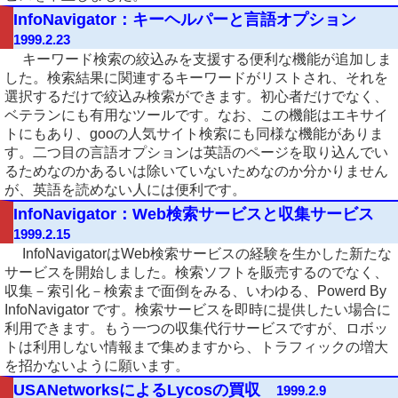
InfoNavigator：キーヘルパーと言語オプション
1999.2.23
キーワード検索の絞込みを支援する便利な機能が追加しま
した。検索結果に関連するキーワードがリストされ、それを
選択するだけで絞込み検索ができます。初心者だけでなく、
ベテランにも有用なツールです。なお、この機能はエキサイ
トにもあり、gooの人気サイト検索にも同様な機能がありま
す。二つ目の言語オプションは英語のページを取り込んでい
るためなのかあるいは除いていないためなのか分かりません
が、英語を読めない人には便利です。
InfoNavigator：Web検索サービスと収集サービス
1999.2.15
InfoNavigatorはWeb検索サービスの経験を生かした新たな
サービスを開始しました。検索ソフトを販売するのでなく、
収集－索引化－検索まで面倒をみる、いわゆる、Powerd By
InfoNavigator です。検索サービスを即時に提供したい場合に
利用できます。もう一つの収集代行サービスですが、ロボッ
トは利用しない情報まで集めますから、トラフィックの増大
を招かないように願います。
USANetworksによるLycosの買収
1999.2.9