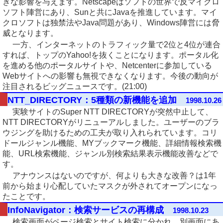
きな影響を与えます。Netscapeはソフトの世界で反マイクロ
ソフト陣営にあり、Sunと共にJavaを推進しています。マイ
クロソフトは独禁法やJava問題があり、Windows陣営には脅
威となります。
一方、インターネットのトラフィック量で2位と4位が連合
すれば、トップのYahoo!を抜くことになります。ポータル化
を進める他のポータルサイトや、Netcenterに参加している
Webサイトへの影響も無視できなくなります。今後の動向が
注目されるビッグニュースです。(21:00)
NTT_DIRECTORY：5種類の新機能を追加
1998.10.26
実験サイトのSuper NTT DIRECTORYが突然中止して、
NTT DIRECTORYがリニューアルしました。ユーザーのブラ
ウジングを助けるための工夫が取り入れられています。コリ
ドールジャンル機能、MYブックマーク機能、詳細情報検索機
能、URL検索機能、ジャンル別検索結果表示機能改善などで
す。
アナウンスはないのですが、何よりも大きな改善？は1年
前から始まり心配していたマスクが外されてオープンになっ
たことです。
InfoNavigator：検索サービスの再構成
1998.10.23
検索画面がページ検索とサイト検索に分かれ、別画面にあ