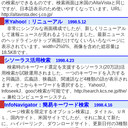
の検索ができるものです。検索画面は米国のAltaVistaと同じ
ですが、日本語表示のため使いやすくなっています。URL:
http://altavista.dec-j.co.jp/
米Yahoo!：リニューアル
1998.5.12
非常にシンプルな画面構成でしたが、新しくリニューアル
して速報ニュースが見れるようになりました。最新ニュース
のヘッドラインがトップ画面だけでなくいろいろなページに
表示されています。width=2%0%、画像を含めた総容量は
18.5KBです。
シソーラス活用検索
1998.4.23
検索時のキーワード選定を支援するシソーラス(20万語)活
用検索が試験運用されました。一つのキーワードを入力する
と同義語、広義語、狭義語、関連語など4種類の語が表示され
ます。そこからキーワードを選択すると、Yahoo!J、
InfoseekJ、gooの検索が可能です。http://search.kcs.ne.jp/the/
→ 兼松コンピューターシステム
InfoNavigator：簡易キーワード検索
1998.4.16
ページ検索を限定するオプション検索は、タイトル、ＵＲ
Ｌ、国内サイト、米国サイトでしたが、それに加えて新た
に、ハイパーリンク、ダウンロードサイト、更新日付の3種類