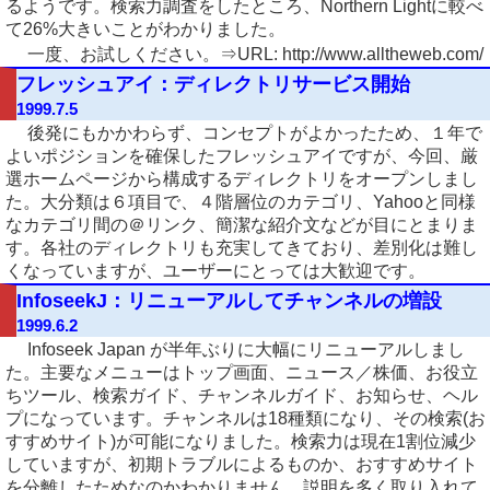
るようです。検索力調査をしたところ、Northern Lightに較べ
て26%大きいことがわかりました。
一度、お試しください。⇒URL: http://www.alltheweb.com/
フレッシュアイ：ディレクトリサービス開始
1999.7.5
後発にもかかわらず、コンセプトがよかったため、１年で
よいポジションを確保したフレッシュアイですが、今回、厳
選ホームページから構成するディレクトリをオープンしまし
た。大分類は６項目で、４階層位のカテゴリ、Yahooと同様
なカテゴリ間の＠リンク、簡潔な紹介文などが目にとまりま
す。各社のディレクトリも充実してきており、差別化は難し
くなっていますが、ユーザーにとっては大歓迎です。
InfoseekJ：リニューアルしてチャンネルの増設
1999.6.2
Infoseek Japan が半年ぶりに大幅にリニューアルしまし
た。主要なメニューはトップ画面、ニュース／株価、お役立
ちツール、検索ガイド、チャンネルガイド、お知らせ、ヘル
プになっています。チャンネルは18種類になり、その検索(お
すすめサイト)が可能になりました。検索力は現在1割位減少
していますが、初期トラブルによるものか、おすすめサイト
を分離したためなのかわかりません。説明を多く取り入れて