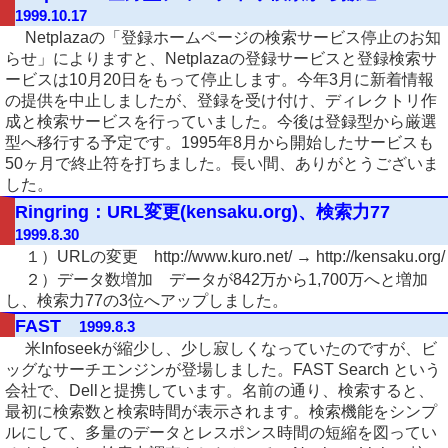
1999.10.17
Netplazaの「登録ホームページの検索サービス停止のお知
らせ」によりますと、Netplazaの登録サービスと登録検索サ
ービスは10月20日をもって停止します。今年3月に新着情報
の提供を中止しましたが、登録を受け付け、ディレクトリ作
成と検索サービスを行っていました。今後は登録型から厳選
型へ移行する予定です。1995年8月から開始したサービスも
50ヶ月で終止符を打ちました。長い間、ありがとうございま
した。
Ringring：URL変更(kensaku.org)、検索力77
1999.8.30
１）URLの変更 http://www.kuro.net/ → http://kensaku.org/
２）データ数増加 データが842万から1,700万へと増加
し、検索力77の3位へアップしました。
FAST
1999.8.3
米Infoseekが縮少し、少し寂しくなっていたのですが、ビ
ッグなサーチエンジンが登場しました。FAST Search という
会社で、Dellと提携しています。名前の通り、検索すると、
最初に検索数と検索時間が表示されます。検索機能をシンプ
ルにして、多量のデータとレスポンス時間の短縮を図ってい