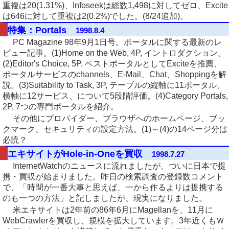
重複は20(1.31%)、Infoseekは総数1,498に対してゼロ、Excite
は646に対して重複は2(0.2%)でした。(8/24追加)。
特集：Portals
1998.8.4
PC Magazine 98年9月1日号。ポータルに関する最新のレ
ビュー記事。(1)Home on the Web, 4P, イントロダクション。
(2)Editor's Choice, 5P, ベストポータルとしてExciteを推薦、
ポータルサービスのchannels、E-Mail、Chat、Shoppingを解
説。(3)Suitability to Task, 3P, テーブルの縦軸に11ポータル、
横軸に12サービス、について5段階評価。(4)Category Portals,
2P, 7つの専門ポータルを紹介。
その他にプロバイダー、ブラウザへのホームページ、ブッ
クマーク、セキュリティの設定方法。(1)～(4)の14ページ分は
必読？
エキサイトがHole-in-Oneを買収
1998.7.27
InternetWatchのニュースに流れましたが、ついに日本で提
携・買収が始まりました。昨日の検索調査の登録数コメント
で、「時間が一番大事と思えば、一から作るよりは提携する
のも一つの方法」と記しましたが、現実になりました。
米エキサイトは2年前の86年6月にMagellanを、11月に
WebCrawlerを買収し、規模を拡大しています。3年近くもＷ