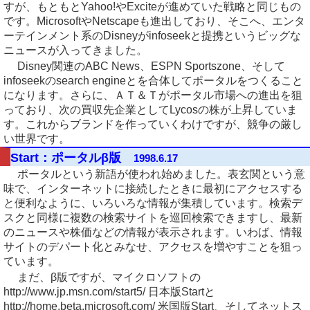
すが、もともとYahoo!やExciteが進めていた戦略と同じもの
です。MicrosoftやNetscapeも進出しており、そこへ、エンタ
ーテインメント系のDisneyがinfoseekと提携というビッグな
ニュースが入ってきました。
Disney関連のABC News、ESPN Sportszone、そして
infoseekのsearch engineとを合体してポータルをつくること
になります。さらに、ＡＴ＆Ｔがポータル市場への進出を狙
っており、次の買収先企業としてLycosの株が上昇していま
す。これからブランドを作っていくわけですが、競争の厳し
い世界です。
Start：ポータルβ版
1998.6.17
ポータルという新語が使われ始めました。表玄関という意
味で、インターネットに接続したときに最初にアクセスする
と便利なように、いろいろな情報が集積しています。検索デ
スクと同様に複数の検索サイトを巡回検索できますし、最新
のニュースや株価などの情報が表示されます。いわば、情報
サイトのデパート化とみなせ、アクセスを増やすことを狙っ
ています。
まだ、β版ですが、マイクロソフトの
http://www.jp.msn.com/start5/ 日本版Startと
http://home.beta.microsoft.com/ 米国版Start、そしてネットス