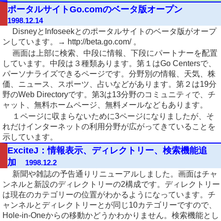
ポータルサイトGo.comのベータ版オープン
1998.12.14
DisneyとInfoseekとのポータルサイトのベータ版がオープ
ンしています。→ http://beta.go.com/ 。
画面は上部に検索、中段に情報、下段にパートナーを配置
しています。中段は３種類あります。第１はGo Centersで、
パーソナライズできるページです。分野別の情報、天気、株
価、ニュース、スポーツ、占いなどがあります。第２は19分
野のWeb Directoryです。第3は13分野のコミュニティで、チ
ャット、無料ホームページ、無料メールなどもあります。
１ページに収まらないために3ページになりましたが、そ
れだけインターネットの利用分野が広がってきていることを
示しています。
ExciteJ：情報表示、ディレクトリー、検索機能追
加
1998.12.2
新聞や雑誌の予告通りリニューアルしました。画面はチャ
ンネルと新設のディレクトリーの2構成です。ディレクトリー
は現在のカテゴリーの位置がわかるようになっています。チ
ャンネルとディレクトリーとが同じ10カテゴリーですので、
Hole-in-Oneからの移動かどうかわかりません。検索機能とし