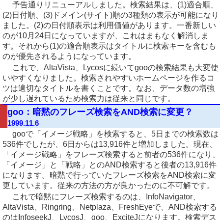
予告通りリニューアルしました。検索結果は、(1)適合順、
(2)日付順、(3)ドメイン(サイト)順の3種類の表示が可能になり
ました。(2)の日付順表示は利用価値があります。一番新しい
のが10月24日になっていますが、これはまもなく解消しま
す。それから(1)の適合順表示はタイトルに検索キーを含むも
のが優先されるようになっています。
これで、AltaVista、Lycosに続いてgooの検索結果も大変使
いやすくなりました。検索されやすいホームページを作るコ
ツは適切なタイトルを書くことです。なお、データ数の増強
が少し遅れているため検索力は従来と同じです。
goo：暗黙のフレーズ検索をAND検索に変更？
1999.11.6
gooで「イメージ戦略」を検索すると、5日までの検索数は
536件でしたが、6日からは13,916件と増加しました。現在、
「イメージ戦略」をフレーズ検索すると前者の536件になり、
「イメージ」と「戦略」とのAND検索すると後者の13,916件
になります。暗黙で行っていたフレーズ検索をAND検索に変
更しています。従来の方法の方が良かったのに不可解です。
これで暗黙にフレーズ検索するのは、InfoNavigator、
AltaVista、Ringring、Netplaza、FreshEyeで、AND検索する
のはInfoseekJ、LycosJ、goo、ExciteJになります。検索デス