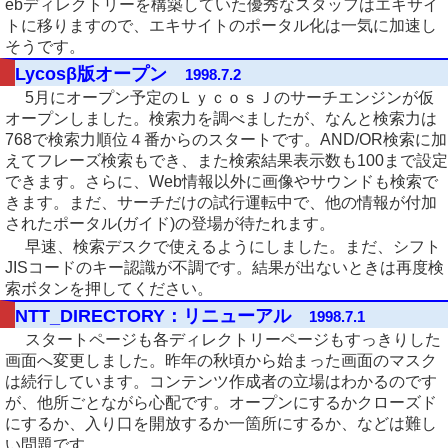
ebディレクトリーを構築していた優秀なスタッフはエキサイ
トに移りますので、エキサイトのポータル化は一気に加速し
そうです。
Lycosβ版オープン
1998.7.2
5月にオープン予定のＬｙｃｏｓＪのサーチエンジンが仮
オープンしました。検索力を調べましたが、なんと検索力は
768で検索力順位４番からのスタートです。AND/OR検索に加
えてフレーズ検索もでき、また検索結果表示数も100まで設定
できます。さらに、Web情報以外に画像やサウンドも検索で
きます。まだ、サーチだけの試行運転中で、他の情報が付加
されたポータル(ガイド)の登場が待たれます。
早速、検索デスクで使えるようにしました。まだ、シフト
JISコードのキー認識が不調です。結果が出ないときは再度検
索ボタンを押してください。
NTT_DIRECTORY：リニューアル
1998.7.1
スタートページも各ディレクトリーページもすっきりした
画面へ変更しました。昨年の秋頃から始まった画面のマスク
は続行しています。コンテンツ作成者の立場はわかるのです
が、他所ごとながら心配です。オープンにするかクローズド
にするか、入り口を開放するか一箇所にするか、などは難し
い問題です。