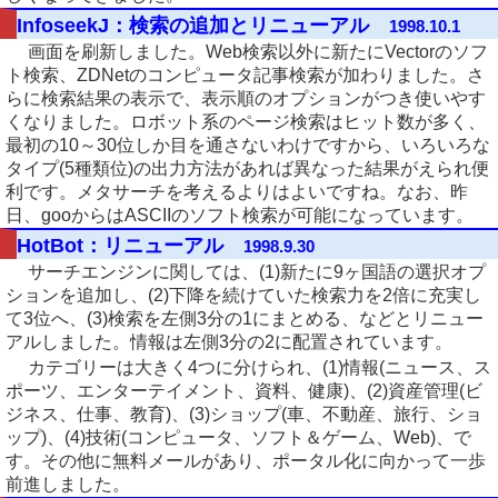
InfoseekJ：検索の追加とリニューアル
1998.10.1
画面を刷新しました。Web検索以外に新たにVectorのソフ
ト検索、ZDNetのコンピュータ記事検索が加わりました。さ
らに検索結果の表示で、表示順のオプションがつき使いやす
くなりました。ロボット系のページ検索はヒット数が多く、
最初の10～30位しか目を通さないわけですから、いろいろな
タイプ(5種類位)の出力方法があれば異なった結果がえられ便
利です。メタサーチを考えるよりはよいですね。なお、昨
日、gooからはASCIIのソフト検索が可能になっています。
HotBot：リニューアル
1998.9.30
サーチエンジンに関しては、(1)新たに9ヶ国語の選択オプ
ションを追加し、(2)下降を続けていた検索力を2倍に充実し
て3位へ、(3)検索を左側3分の1にまとめる、などとリニュー
アルしました。情報は左側3分の2に配置されています。
カテゴリーは大きく4つに分けられ、(1)情報(ニュース、ス
ポーツ、エンターテイメント、資料、健康)、(2)資産管理(ビ
ジネス、仕事、教育)、(3)ショップ(車、不動産、旅行、ショ
ップ)、(4)技術(コンピュータ、ソフト＆ゲーム、Web)、で
す。その他に無料メールがあり、ポータル化に向かって一歩
前進しました。