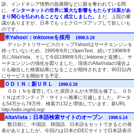
訴、インドネシア情勢の急展開などに眼を奪われている間
に、
インターネットの世界に重大な影響をもたらす法案があ
まり関心を払われることなく成立しました。
まだ、上院の審
議がありますが、日本でもっとクローズアップして欲しいも
のです。
米Yahoo!：Inktomeを採用
1998.5.19
ディレクトリサービスのトップYahoo!はサーチエンジンを
持っていないため、1995年9月にOpenText、続いて1996年8
月にAltaVista、そして今回1998年5月にInktomeと提携し、サ
ーチエンジンの強化を図りました。現状のAltaVistaの場合よ
りも融合した検索結果になることが期待されます。90日以内
にサービスを開始する予定。
ＯＤＩＮ：新ＵＲＬ
1998.5.18
ＯＤＩＮを運営していた原田さんが大学院を修了し、ＯＤ
ＩＮはボランティア・サイトへ無事に引越しました。データ
も54万から79万件、検索力132と増強しています。新URL
http://odin.ingrid.org/
AltaVista：日本語検索サイトのオープン
1998.5.14
数日前に、中国語、韓国語、日本語をセットできるとの発
表がありましたが、今回のは日本のDECサイトで日本語表示