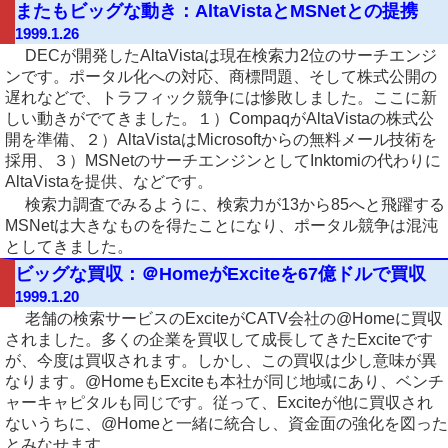
またもビッグな動き：AltaVistaとMSNetとの提携
1999.1.26
DECが開発したAltaVistaは現在検索力2位のサーチエンジ
ンです。ポータル化への対応、商標問題、そして株式公開の
遅れなどで、トラフィック競争には惨敗しました。ここに新
しい動きがでてきました。１）CompaqがAltaVistaの株式公
開を準備、２）AltaVistaはMicrosoftからの無料メール技術を
採用、３）MSNetのサーチエンジンとしてInktomiの代わりに
AltaVistaを提供、などです。
検索力調査でみるように、検索力が13から85へと飛躍する
MSNetは大きなものを得たことになり、ポータル競争は混沌
としてきました。
ビッグな買収：＠HomeがExciteを67億ドルで買収
1999.1.20
老舗の検索サービスのExciteがCATV会社の@Homeに買収
されました。多くの企業を買収して成長してきたExciteです
が、今度は買収されます。しかし、この買収は少し意味が異
なります。@HomeもExciteも本社が同じ地域にあり、ベンチ
ャーキャピタルも同じです。従って、Exciteが他に買収され
ないうちに、@Homeと一緒に統合し、資金面の強化を図った
とみなせます。