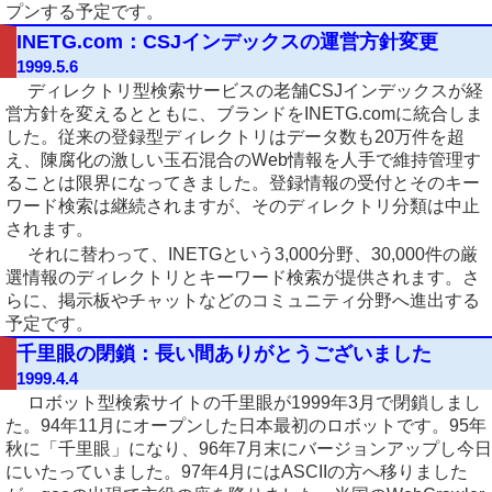
プンする予定です。
INETG.com：CSJインデックスの運営方針変更
1999.5.6
ディレクトリ型検索サービスの老舗CSJインデックスが経
営方針を変えるとともに、ブランドをINETG.comに統合しま
した。従来の登録型ディレクトリはデータ数も20万件を超
え、陳腐化の激しい玉石混合のWeb情報を人手で維持管理す
ることは限界になってきました。登録情報の受付とそのキー
ワード検索は継続されますが、そのディレクトリ分類は中止
されます。
それに替わって、INETGという3,000分野、30,000件の厳
選情報のディレクトリとキーワード検索が提供されます。さ
らに、掲示板やチャットなどのコミュニティ分野へ進出する
予定です。
千里眼の閉鎖：長い間ありがとうございました
1999.4.4
ロボット型検索サイトの千里眼が1999年3月で閉鎖しまし
た。94年11月にオープンした日本最初のロボットです。95年
秋に「千里眼」になり、96年7月末にバージョンアップし今日
にいたっていました。97年4月にはASCIIの方へ移りました