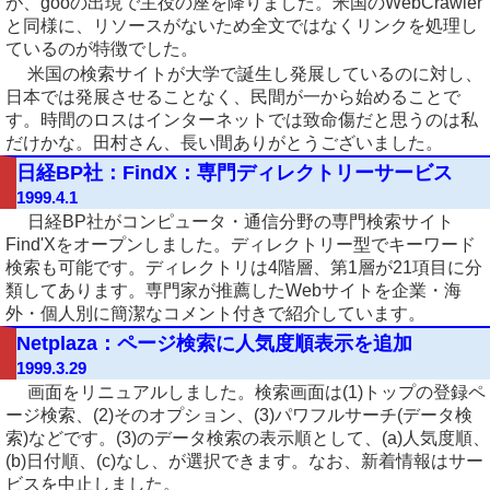
が、gooの出現で主役の座を降りました。米国のWebCrawler
と同様に、リソースがないため全文ではなくリンクを処理し
ているのが特徴でした。
米国の検索サイトが大学で誕生し発展しているのに対し、
日本では発展させることなく、民間が一から始めることで
す。時間のロスはインターネットでは致命傷だと思うのは私
だけかな。田村さん、長い間ありがとうございました。
日経BP社：FindX：専門ディレクトリーサービス
1999.4.1
日経BP社がコンピュータ・通信分野の専門検索サイト
Find'Xをオープンしました。ディレクトリー型でキーワード
検索も可能です。ディレクトリは4階層、第1層が21項目に分
類してあります。専門家が推薦したWebサイトを企業・海
外・個人別に簡潔なコメント付きで紹介しています。
Netplaza：ページ検索に人気度順表示を追加
1999.3.29
画面をリニュアルしました。検索画面は(1)トップの登録ペ
ージ検索、(2)そのオプション、(3)パワフルサーチ(データ検
索)などです。(3)のデータ検索の表示順として、(a)人気度順、
(b)日付順、(c)なし、が選択できます。なお、新着情報はサー
ビスを中止しました。