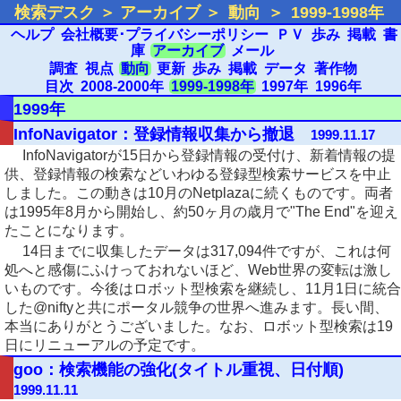
検索デスク ＞ アーカイブ ＞
動向
＞
1999-1998年
ヘルプ
会社概要･プライバシーポリシー
ＰＶ
歩み
掲載
書
庫
アーカイブ
メール
調査
視点
動向
更新
歩み
掲載
データ
著作物
目次
2008-2000年
1999-1998年
1997年
1996年
1999年
InfoNavigator：登録情報収集から撤退
1999.11.17
InfoNavigatorが15日から登録情報の受付け、新着情報の提
供、登録情報の検索などいわゆる登録型検索サービスを中止
しました。この動きは10月のNetplazaに続くものです。両者
は1995年8月から開始し、約50ヶ月の歳月で"The End"を迎え
たことになります。
14日までに収集したデータは317,094件ですが、これは何
処へと感傷にふけっておれないほど、Web世界の変転は激し
いものです。今後はロボット型検索を継続し、11月1日に統合
した@niftyと共にポータル競争の世界へ進みます。長い間、
本当にありがとうございました。なお、ロボット型検索は19
日にリニューアルの予定です。
goo：検索機能の強化(タイトル重視、日付順)
1999.11.11