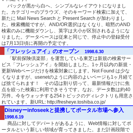
バックが黒から白へ、シンプルなレイアウトになりまし
た。カテゴリーのブラウズ、そのキーワード検索に加えて、
新たに Mail News Search と Present Search が加わりまし
た。検索機能ですが、AND/OR選択はなくなり、暗黙のAND
検索のみに機能ダウンし、英字は大小が区別されるようにな
りました。データベースは従来と同じで、停止中の登録受付
は7月13日頃に再開の予定です。
「フレッシュアイ」のオープン
1998.6.30
「駅前探険倶楽部」を運営している東芝は新規の検索サー
ビス「フレッシュアイ」を開始しました。1ヶ月以内の新規・
更新Webページだけを検索対象にします。Not Found は少な
くなりますが、usenetのように内容のよいページも1ヶ月経て
ば捨てられます！ その辺は割り切って、最新情報だけに焦
点を絞った検索に利用できそうです。なお、データ数は約40
万件。今をウォッチする254トピックのディレクトリも用意さ
れています。新URL: http://fresheye.toshiba.co.jp/
Disneyーinfoseekと提携してポータル市場へ参入
1998.6.19
商品に対してデパートがあるように、Web情報に対してポ
ータルという新しい領域が育ってきました。まだ計画段階で