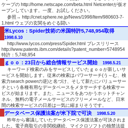
ケープの http://home.netscape.com/beta.html Netcenterが仮オ
ープンしています。一度、お試しください。
参照→ http://cnet.sphere.ne.jp/News/1998/Item/980603-7-
1.html ウェブの玄関をめぐる闘い
米Lycos：Spider技術の米国特許5,748,954取得
1998.6.10
http://www.lycos.com/press/Spider.html プレスリリース
http://www.patents.ibm.com/details?patent_number=5748954
特許：5,748,954
ｇｏｏ：23日から総合情報サービス開始
1998.5.21
キーワード検索のみをサービスしていたｇｏｏが新しいサ
ービスを開始します。従来の検索はパワーサーチ(う～む、検
索力search powerの逆)と名づけ、そして新たにバリューサー
チという各種有用なデータベースをメタサーチする検索サー
ビスが始まります。また、ニュースをあつかうホットチャン
ネル、無料の電子メールサービスのフリーメールなど、日米
間の検索サービスの日差は一気に縮まりそうです。
データベース保護法案が米下院で可決
1998.5.20
昨年から審議していたデータベース保護法案が可決されま
した。電子商取引の非関税継続、マイクロソフトの独禁法提