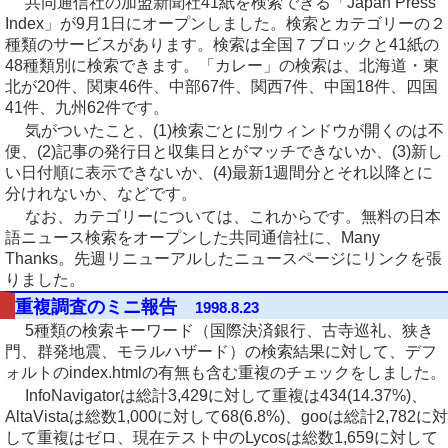
共同通信社の加盟新聞社41紙を検索できる「Japan Press
Index」が9月1日にオープンしました。検索とカテゴリーの２
種類のサービスがあります。検索は全国７ブロックと41紙の
48種類別に検索できます。「カレー」の検索は、北海道・東
北が20件、関東46件、中部67件、関西7件、中国18件、四国
41件、九州62件です。
気がついたこと、(1)検索ごとに別ウィンドウが開くのは不
便、(2)記事の発行日と収集日とがマッチできないか、(3)新し
い日付順に表示できないか、(4)最新1週間分とそれ以降とに
分けれないか、などです。
なお、カテゴリーについては、これからです。無料の日本
語ニュース検索をオープンした共同通信社に、Many
Thanks。先週リニューアルしたニュースページにリンクを張
りました。
重複調査のミニ報告
1998.8.23
5種類の検索キーワード（国際決済銀行、古寺巡礼、狭き
門、群発地震、モラルハザード）の検索結果に対して、デフ
ォルトのindex.htmlの有無も含む重複のチェックをしました。
InfoNavigatorは総計3,429に対して重複は434(14.37%)、
AltaVistaは総数1,000に対して68(6.8%)、gooは総計2,782に対
して重複はゼロ、現在テスト中のLycosは総数1,659に対して