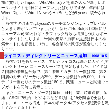
前に買収したTripod、WhoWhereなどを組み込んだ新しいポ
ータルサイトを6日にオープンしたばかりですが、年内には
Wired DigitalのWired NewsやHotBotなどがLycosに統合され
ます。
検索力の調査ではLycosのサーチエンジンはトップレベル
と大きく差がついていましたが、新たにHotBot(9月30日にリ
ニューアル)が加わればトラフィック総数も増加し強力なポー
タルサイトになります。米国の突然の買収や提携は日本の検
索サイトにも影響し、特に、各企業間の関係が整合しなくな
ります。
ライコス：ディレクトリーとニュース追加
1998.10.5
検索だけを仮サービスしていたライコスは新たにガイド(デ
ィレクトリー)とニュースサービスを開始しました。ガイドは
２階層の階層型分類で、第１階層のカテゴリー数は20、第２
階層のカテゴリー数は約250、データ総数は約45,000、１カ
テゴリー当たりのデータ数は180で、関連ニュースと関連ウェ
ブガイドを同時に表示します。
また、ニュース・ソースは毎日、日刊工業、時事通信、産
経、ASCIIで政治、ビジネスなど９項目を15分間隔で更新し
ます。メニューも増え、日本のポータル(アクセス数)競争も激
しくなってきました。