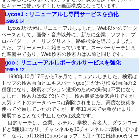
ビギナーに使いやすくした画面構成になっています。
LycosJ：リニューアルし専門サービスを強化
1999.5.14
LycosJが大幅にリニューアルしました。Web以外のデータ
ベースとして、画像・音声以外に、新たに企業、ソフト、プ
ロバイダー、メーリングリスト、路線検索を追加しました。
また、フリーメールも始まっています。スーパーサーチはま
だ準備中であり、Web検索の検索力は以前と同じです。
goo：リニューアルしポータルサービスを強化
1999.5.12
1998年10月17日から7ヶ月でリニュアルしました。検索は
トップの検索画面とエキスパートgoo(こだわり検索)画面の２
種類になり、検索オプション選択のための操作は不要になり
ました。検索力は62で3位です。検索機能は従来通りですが、
人気サイトのデータベースは削除されました。高度な技術を
使って分類していたのですが、昨年11月末で更新が止まり、
発展することなく中止したのは残念です。
目的サーチは、企業、ホテル、学校、有名人、ダウンロー
ドと5種類になり、チャンネルも10チャンネルに増強していま
す。なお、5月18日にgooショップ、5月下旬に日経gooがオー