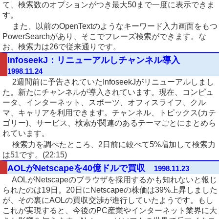
て、検索数のオプションがつき最大50まで一度に表示できま
す。
また、以前のOpenTextのようなキーワード入力画面をもつ
PowerSearchがあり、そこでフレーズ検索ができます。な
お、検索力は26で従来通りです。
InfoseekJ：リニューアルしチャンネル導入
1998.11.24
2週間前に予告されていたInfoseekJがリニューアルしまし
た。新たにチャンネルが導入されています。現在、コンピュ
ータ、インターネット、スポーツ、オフィスライフ、クル
マ、キャリアを利用できます。チャンネル、トピックス(カテ
ゴリー)、サービス、検索が関連のあるテーマごとにまとめら
れています。
検索力を調べたところ、2日前に較べて5%増加して検索力
は51です。(22:15)
AOLがNetscapeを40億ドルで買収
1998.11.23
AOLがNetscapeのブラウザを採用するかも知れないと報じ
られたのは19日。20日にNetscapeの株価は39%上昇しました
が、その裏にAOLの買収交渉が進行していたようです。もし
これが実現すると、今後のPC産業やインターネット業界に大