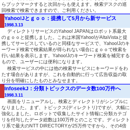
らブックマークすると次回からも使えます。検索デスクの巡
回検索で検索できますので、ご利用ください。
Yahoo!Jとｇｏｏ：提携して5月から新サービス
1998.3.13
ディレクトリサービスのYahoo! JAPANはロボット系最大
のｇｏｏと提携しました。これは米国Yahoo!がAltaVistaと提
携してサービスしているのと同様なサービスで、Yahoo!Jのキ
ーワード検索で検索結果が得られない場合にｇｏｏで検索を
行い結果を表示します。Yahoo!Jのキーワード検索を補完する
もので、ユーザーには便利になります。
検索サービスの中には他の検索サービスにキーワードをわ
たす場合がありますが、これを自動的に行って広告収益の取
り分を明確にしたものとみなせます。
InfoseekJ：分類トピックスのデータ数100万件へ
1998.3.11
画面をリニューアルし、検索とディレクトリがシンプルに
なりました。まず、トピックス(ディレクトリ)ですが、大幅に
強化しました。ロボットで収集したサイト情報に分類カテゴ
リを付与したデータ総数は100万件とのことです。ディレクト
リ系で最大のNTT DIRECTORYが25万件ですから、その4倍