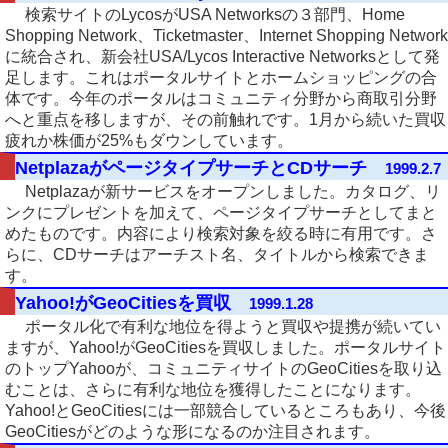
検索サイトのLycosがUSA Networksの３部門、Home
Shopping Network、Ticketmaster、Internet Shopping Network
に統合され、新会社USA/Lycos Interactive Networksとして発
足します。これはポータルサイトとホームショッピングの合
体です。今年のポータルはコミュニティ分野から商取引分野
へと重点を移しますが、その前触れです。1月から続いた買収
疲れか株価が25%もダウンしています。
NetplazaがページタイプサーチとCDサーチ
1999.2.7
Netplazaが新サービスをオープンしました。カタログ、リ
ンクにプレゼントを加えて、ページタイプサーチとしてまと
めたものです。内容により検索対象を絞る時に有用です。さ
らに、CDサーチはアーチスト名、タイトルから検索できま
す。
Yahoo!がGeoCitiesを買収
1999.1.28
ポータル化で有利な地位を得ようと買収や提携が続いてい
ますが、Yahoo!がGeoCitiesを買収しました。ポータルサイト
のトップYahooが、コミュニティサイトのGeoCitiesを取り込
むことは、さらに有利な地位を獲得したことになります。
Yahoo!とGeoCitiesには一部競合しているところもあり、今後
GeoCitiesがどのような形になるのか注目されます。