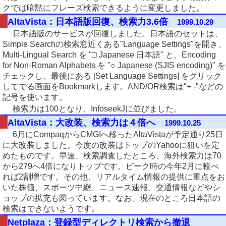
クでは暗黙にフレーズ検索できるように変更しました。
AltaVista：日本語版回復、検索力3.6倍
1999.10.29
日本語版のサービスが回復しました。日本語のセットは、
Simple Searchの検索窓近くある"Language Settings"を開き、
Multi-Lingual Search を "□ Japanese 日本語" と、Encoding
for Non-Roman Alphabets を "○ Japanese (SJIS encoding)" を
チェックし、最後にある [Set Language Settings] をクリック
してでる画面をBookmarkします。AND/OR検索は"+ -"などの
記号を使います。
検索力は100となり、InfoseekJに並びました。
AltaVista：大改装、検索力は４倍へ
1999.10.25
6月にCompaqからCMGIへ移ったAltaVistaが予定通り25日
に大改装しました。今度の改装はトップのYahooに狙いを定
めたものです。早速、検索調査したところ、海外検索力は70
から279へ4倍になりトップです。ピーク時の今年2月に較べ
れば2割増です。その他、リアルタイム情報の提供に重点をお
いた株価、スポーツ中継、ニュース速報、交通情報などやシ
ョップの拡充も図っています。なお、現在のところ日本語の
検索はできないようです。
Netplaza：登録型ディレクトリ検索から撤退