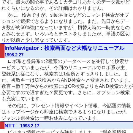
です。最大の関心事である１カテゴリあたりのデータ数がど
れくらいになるのか、その詳細はわかりません。
次に、検索ですが、site:やlink:などのコマンド検索がオプ
ションで選択できるようになりました。また、先日からデー
タ数が約60%強になっていますが、切替え時の一時的なもの
とみなせます。いろいろとテストをしましたが、単語の区切
りが以前と少し異なっています。
InfoNavigator：検索画面など大幅なリニューアル
1998.2.27
ロボ系と登録系の2種類のデータベースを並行して検索サ
ービスしていましたが、今回のリニューアルでロボ系が主、
登録系は従になり、検索窓は1個所とすっきりしました。ま
た、複数キーはOR検索からAND検索へと変更されています。
数百～数千万件からの検索にはOR検索よりもAND検索の方が
必要ですので遅すぎた？変更です。さらに、オプション検索
も充実しています。
その他に、プレゼント情報やイベント情報、今話題の情報
はトップページから即座に検索できるようになりましたが、
ジャンル別検索は一時お休みになっています。
NTT
1998.2.17
ビジネス情報のサービスを強化しました。上場企業情報、