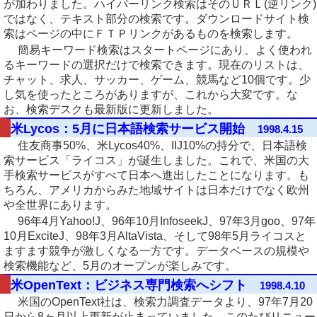
が加わりました。ハイパーリンク検索はそのＵＲＬ(逆リンク)
ではなく、テキスト部分の検索です。ダウンロードサイト検
索はページの中にＦＴＰリンクがあるものを検索します。
簡易キーワード検索はスタートページにあり、よく使われ
るキーワードの選択だけで検索できます。現在のリストは、
チャット、求人、サッカー、ゲーム、競馬など10個です。少
し気を使ったところがありますが、これから大変です。な
お、検索デスクも最新版に更新しました。
米Lycos：5月に日本語検索サービス開始
1998.4.15
住友商事50%、米Lycos40%、IIJ10%の持分で、日本語検
索サービス「ライコス」が誕生しました。これで、米国の大
手検索サービスがすべて日本へ進出したことになります。も
ちろん、アメリカからみた地域サイトは日本だけでなく欧州
や全世界にあります。
96年4月Yahoo!J、96年10月InfoseekJ、97年3月goo、97年
10月ExciteJ、98年3月AltaVista、そして98年5月ライコスと
ますます競争が激しくなる一方です。データベースの規模や
検索機能など、5月のオープンが楽しみです。
米OpenText：ビジネス専門検索へシフト
1998.4.10
米国のOpenText社は、検索力調査データより、97年7月20
日から8ヶ月以上更新が止まっていました。このたびリニュー