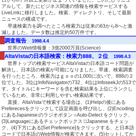
アルして、新たにビジネス関連の情報を検索サービスする
LiveLinkに移行しました。検索、ディレクトリ、そして最新
ニュースの構成です。
早速検索力を調べたところ検索力は従来の63から8へと激
減しました。データ数は推定約50万件です。
調査報告
1998.4.4
世界のWeb情報量：3億2000万頁(Science)
AltaVistaの日本語検索：検索力888、２位
1998.4.3
世界トップの検索サービスAltaVistaの日本語コード問題が
解決し、日本語の検索が可能になりました。早速、検索調査
を行ったところ、検索力はｇｏｏの1,000に次いで、888の２
位でした。3位はInfoNavigatorの732、4位はInfoseekJの513で
す。タイトルにキーワードを含む検索結果を上位にランクし
ているため、非常に利用しやすい検索結果です。
直接、AltaVistaで検索する場合は、(1)Helpの後にある
Preferecesをクリックして設定画面を呼び出し、(2)Encoding
にあるJapanese:のラジオボタン ○Auto-Detect をクリック、
(3)Languageにあるチェックボックス □Japanese をチェッ
ク、(4)下方にある[Set Preference]をクリックする、と日本語
コードで日本語のWeb情報が検索できます。(5)セットしてか