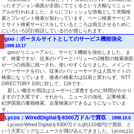
ったオプション画面が全面にでてくるという大幅なリニュー
アルが行われました。さらにフレッシュな情報として求職検
索とプレゼント検索が加わっています。ページ検索サービス
とサイト検索サービスをしているところは両立させるために
にいろいろ試行錯誤しているのが感じられます。
goo：ポータルサイトとしてのサービス機能強化
1998.10.17
gooがリニューアルし、サービス機能を強化しました。ま
ず、検索ですが、従来のパワーとバリューの2種類の検索画面
が一つの画面に統一され、使いやすくなりました。メインで
パワーサーチを行い、従来のバリューサーチは人気サイトの
検索になっています。後者の検索力は以前と変わらず、NTT
DIRECTORY 100に対して、126です。
新しい概念や用語はユーザーに浸透するのに時間がかかり
ますので大変です。それから、ニュースの強化、記事検索、
紀伊国屋の書籍検索、企業検索ができるようになっていま
す。
Lycos：WiredDigitalを8300万ドルで買収
1998.10.6
LycosがWired Digitalを8300万ドル(約110億円)で買収、と
いう大変ビッグなニュースが飛び込んできました。Lycosは以