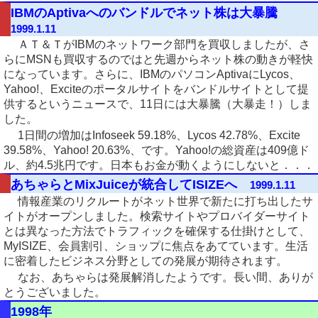
IBMのAptivaへのバンドルでネット株は大暴騰
1999.1.11
ＡＴ＆ＴがIBMのネットワーク部門を買収しましたが、さ
らにMSNも買収するのではと先週からネット株の動きが軽快
になっています。さらに、IBMのパソコンAptivaにLycos、
Yahoo!、Exciteのポータルサイトをバンドルサイトとして提
供するというニュースで、11日には大暴騰（大暴走！）しま
した。
1日間の増加はInfoseek 59.18%、Lycos 42.78%、Excite
39.58%、Yahoo! 20.63%、です。Yahoo!の総資産は409億ド
ル、約4.5兆円です。日本もお金が動くようにしないと．．．
あちゃらとMixJuiceが統合してISIZEへ
1999.1.11
情報産業のリクルートがネット世界で新たに打ち出したサ
イトがオープンしました。検索サイトやプロバイダーサイト
とは異なった方法でトラフィックを確保する仕掛けとして、
MyISIZE、会員割引、ショップに焦点をあてています。生活
に密着したビジネス分野としての発展が期待されます。
なお、あちゃらは発展解消したようです。長い間、ありが
とうございました。
1998年